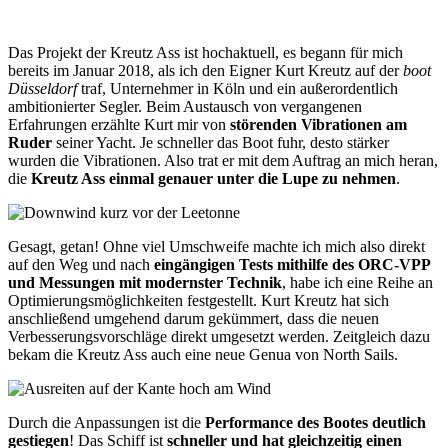
Das Projekt der Kreutz Ass ist hochaktuell, es begann für mich
bereits im Januar 2018, als ich den Eigner Kurt Kreutz auf der
boot
Düsseldorf
traf, Unternehmer in Köln und ein außerordentlich
ambitionierter Segler. Beim Austausch von vergangenen
Erfahrungen erzählte Kurt mir von
störenden Vibrationen am
Ruder
seiner Yacht. Je schneller das Boot fuhr, desto stärker
wurden die Vibrationen. Also trat er mit dem Auftrag an mich heran,
die
Kreutz Ass einmal genauer unter die Lupe zu nehmen
.
Gesagt, getan! Ohne viel Umschweife machte ich mich also direkt
auf den Weg und nach
eingängigen Tests mithilfe des ORC-VPP
und Messungen mit modernster Technik
, habe ich eine Reihe an
Optimierungsmöglichkeiten festgestellt. Kurt Kreutz hat sich
anschließend umgehend darum gekümmert, dass die neuen
Verbesserungsvorschläge direkt umgesetzt werden. Zeitgleich dazu
bekam die Kreutz Ass auch eine neue Genua von North Sails.
Durch die Anpassungen ist die
Performance des Bootes deutlich
gestiegen
! Das Schiff ist
schneller und hat gleichzeitig einen