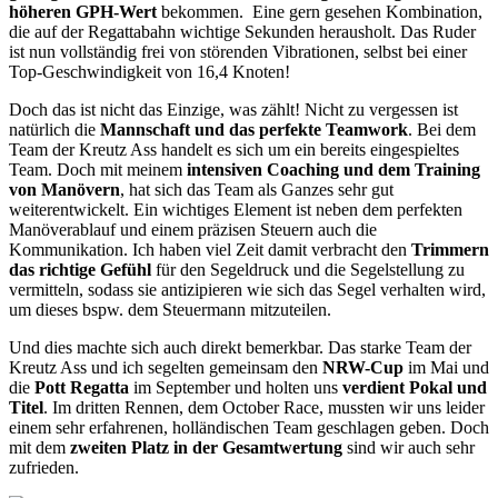
höheren GPH-Wert
bekommen. Eine gern gesehen Kombination,
die auf der Regattabahn wichtige Sekunden herausholt. Das Ruder
ist nun vollständig frei von störenden Vibrationen, selbst bei einer
Top-Geschwindigkeit von 16,4 Knoten!
Doch das ist nicht das Einzige, was zählt! Nicht zu vergessen ist
natürlich die
Mannschaft und das perfekte Teamwork
. Bei dem
Team der Kreutz Ass handelt es sich um ein bereits eingespieltes
Team. Doch mit meinem
intensiven Coaching und dem Training
von Manövern
, hat sich das Team als Ganzes sehr gut
weiterentwickelt. Ein wichtiges Element ist neben dem perfekten
Manöverablauf und einem präzisen Steuern auch die
Kommunikation. Ich haben viel Zeit damit verbracht den
Trimmern
das richtige Gefühl
für den Segeldruck und die Segelstellung zu
vermitteln, sodass sie antizipieren wie sich das Segel verhalten wird,
um dieses bspw. dem Steuermann mitzuteilen.
Und dies machte sich auch direkt bemerkbar. Das starke Team der
Kreutz Ass und ich segelten gemeinsam den
NRW-Cup
im Mai und
die
Pott Regatta
im September und holten uns
verdient Pokal und
Titel
. Im dritten Rennen, dem October Race, mussten wir uns leider
einem sehr erfahrenen, holländischen Team geschlagen geben. Doch
mit dem
zweiten Platz in der Gesamtwertung
sind wir auch sehr
zufrieden.