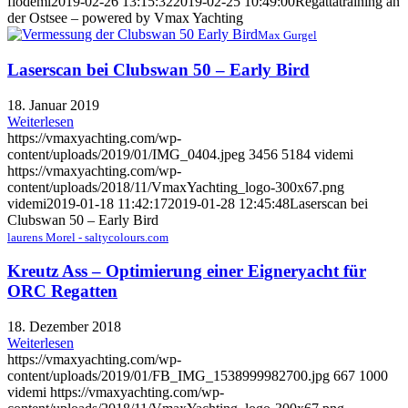
flodemi
2019-02-26 13:15:32
2019-02-25 10:49:00
Regattatraining an
der Ostsee – powered by Vmax Yachting
Max Gurgel
Laserscan bei Clubswan 50 – Early Bird
18. Januar 2019
Weiterlesen
https://vmaxyachting.com/wp-
content/uploads/2019/01/IMG_0404.jpeg
3456
5184
videmi
https://vmaxyachting.com/wp-
content/uploads/2018/11/VmaxYachting_logo-300x67.png
videmi
2019-01-18 11:42:17
2019-01-28 12:45:48
Laserscan bei
Clubswan 50 – Early Bird
laurens Morel - saltycolours.com
Kreutz Ass – Optimierung einer Eigneryacht für
ORC Regatten
18. Dezember 2018
Weiterlesen
https://vmaxyachting.com/wp-
content/uploads/2019/01/FB_IMG_1538999982700.jpg
667
1000
videmi
https://vmaxyachting.com/wp-