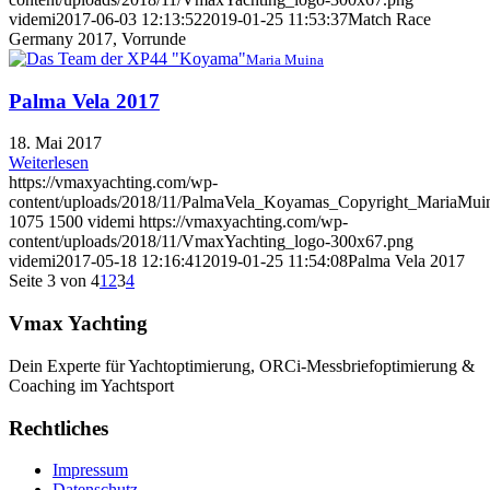
videmi
2017-06-03 12:13:52
2019-01-25 11:53:37
Match Race
Germany 2017, Vorrunde
Maria Muina
Palma Vela 2017
18. Mai 2017
Weiterlesen
https://vmaxyachting.com/wp-
content/uploads/2018/11/PalmaVela_Koyamas_Copyright_MariaMuin
1075
1500
videmi
https://vmaxyachting.com/wp-
content/uploads/2018/11/VmaxYachting_logo-300x67.png
videmi
2017-05-18 12:16:41
2019-01-25 11:54:08
Palma Vela 2017
Seite 3 von 4
1
2
3
4
Vmax Yachting
Dein Experte für Yachtoptimierung, ORCi-Messbriefoptimierung &
Coaching im Yachtsport
Rechtliches
Impressum
Datenschutz