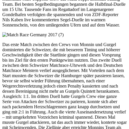
Team. Bei besten Segelbedingungen begannen die Halbfinal-Duelle
um 15 Uhr. Tausende Fans im Regattadorf im Langenargener
Gondelhafen verfolgten die spannenden und von ZDF-Reporter
Nils Kaben live kommentierten Segel-Duelle im warmen
Sonnenschein, von den umliegenden Ufern und auf dem Wasser.
Das erste Match zwischen den Crews von Monnin und Gurgel
dominierten die Schweizer, die mit besserem Timing und höherer
Geschwindigkeit über die Startlinie gingen und diesen Vorsprung
bis ins Ziel für den ersten Punktgewinn nutzten. Das zweite Duell
zwischen dem Schweizer Matchrace-Uhrwerk und den Deutschen
Matchrace Meistern verlief ausgeglichener. Mit Vorteilen nach dem
Start mussten die Schweizer die Hamburger später passieren lassen,
bevor sie selbst wieder Führung übernahmen, nach einer
Wegerechtsverletzung jedoch einen Penalty kassierten und nach
dessen Bereinigung nicht mehr an Gurgels Quintett herankamen.
Ausgleich: 1:1. Im dritten Duell hatte Gurgels Crew eine ganze
Serie von Attacken der Schweizer zu parieren, konnte sich aber
nach packendem Herzschlagrennen ganz knapp durchsetzen und
ging mit 2:1 in Führung. Auch die vierte Auseinandersetzung verlief
– mit umgekehrten Vorzeichen kriminal spannend. Dieses Mal
musste Gurgel attackieren, tat das auch immer wieder, konterte sogar
mit Scheinwenden. Die Ziellinie aber erreichte Monnins Team als