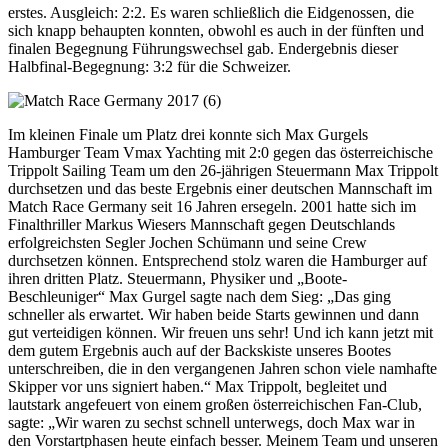
erstes. Ausgleich: 2:2. Es waren schließlich die Eidgenossen, die
sich knapp behaupten konnten, obwohl es auch in der fünften und
finalen Begegnung Führungswechsel gab. Endergebnis dieser
Halbfinal-Begegnung: 3:2 für die Schweizer.
Im kleinen Finale um Platz drei konnte sich Max Gurgels
Hamburger Team Vmax Yachting mit 2:0 gegen das österreichische
Trippolt Sailing Team um den 26-jährigen Steuermann Max Trippolt
durchsetzen und das beste Ergebnis einer deutschen Mannschaft im
Match Race Germany seit 16 Jahren ersegeln. 2001 hatte sich im
Finalthriller Markus Wiesers Mannschaft gegen Deutschlands
erfolgreichsten Segler Jochen Schümann und seine Crew
durchsetzen können. Entsprechend stolz waren die Hamburger auf
ihren dritten Platz. Steuermann, Physiker und „Boote-
Beschleuniger“ Max Gurgel sagte nach dem Sieg: „Das ging
schneller als erwartet. Wir haben beide Starts gewinnen und dann
gut verteidigen können. Wir freuen uns sehr! Und ich kann jetzt mit
dem gutem Ergebnis auch auf der Backskiste unseres Bootes
unterschreiben, die in den vergangenen Jahren schon viele namhafte
Skipper vor uns signiert haben.“ Max Trippolt, begleitet und
lautstark angefeuert von einem großen österreichischen Fan-Club,
sagte: „Wir waren zu sechst schnell unterwegs, doch Max war in
den Vorstartphasen heute einfach besser. Meinem Team und unseren