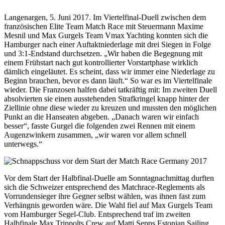
Langenargen, 5. Juni 2017. Im Viertelfinal-Duell zwischen dem
französischen Elite Team Match Race mit Steuermann Maxime
Mesnil und Max Gurgels Team Vmax Yachting konnten sich die
Hamburger nach einer Auftaktniederlage mit drei Siegen in Folge
und 3:1-Endstand durchsetzen. „Wir haben die Begegnung mit
einem Frühstart nach gut kontrollierter Vorstartphase wirklich
dämlich eingeläutet. Es scheint, dass wir immer eine Niederlage zu
Beginn brauchen, bevor es dann läuft.“ So war es im Viertelfinale
wieder. Die Franzosen halfen dabei tatkräftig mit: Im zweiten Duell
absolvierten sie einen ausstehenden Strafkringel knapp hinter der
Ziellinie ohne diese wieder zu kreuzen und mussten den möglichen
Punkt an die Hanseaten abgeben. „Danach waren wir einfach
besser“, fasste Gurgel die folgenden zwei Rennen mit einem
Augenzwinkern zusammen, „wir waren vor allem schnell
unterwegs.“
Vor dem Start der Halbfinal-Duelle am Sonntagnachmittag durften
sich die Schweizer entsprechend des Matchrace-Reglements als
Vorrundensieger ihre Gegner selbst wählen, was ihnen fast zum
Verhängnis geworden wäre. Die Wahl fiel auf Max Gurgels Team
vom Hamburger Segel-Club. Entsprechend traf im zweiten
Halbfinale Max Trippolts Crew auf Matti Sepps Estonian Sailing