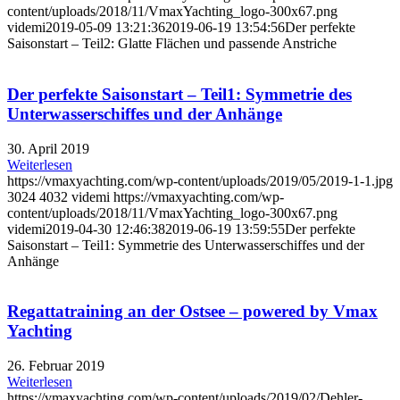
content/uploads/2018/11/VmaxYachting_logo-300x67.png
videmi
2019-05-09 13:21:36
2019-06-19 13:54:56
Der perfekte
Saisonstart – Teil2: Glatte Flächen und passende Anstriche
Der perfekte Saisonstart – Teil1: Symmetrie des
Unterwasserschiffes und der Anhänge
30. April 2019
Weiterlesen
https://vmaxyachting.com/wp-content/uploads/2019/05/2019-1-1.jpg
3024
4032
videmi
https://vmaxyachting.com/wp-
content/uploads/2018/11/VmaxYachting_logo-300x67.png
videmi
2019-04-30 12:46:38
2019-06-19 13:59:55
Der perfekte
Saisonstart – Teil1: Symmetrie des Unterwasserschiffes und der
Anhänge
Regattatraining an der Ostsee – powered by Vmax
Yachting
26. Februar 2019
Weiterlesen
https://vmaxyachting.com/wp-content/uploads/2019/02/Dehler-