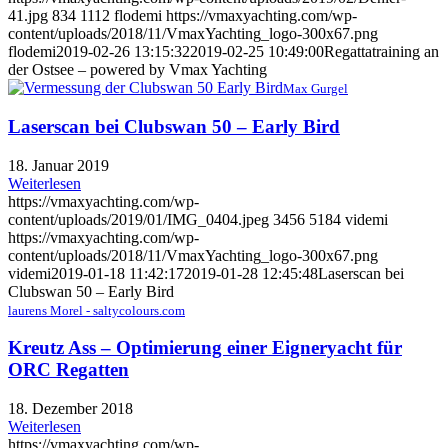
41.jpg
834
1112
flodemi
https://vmaxyachting.com/wp-
content/uploads/2018/11/VmaxYachting_logo-300x67.png
flodemi
2019-02-26 13:15:32
2019-02-25 10:49:00
Regattatraining an
der Ostsee – powered by Vmax Yachting
Max Gurgel
Laserscan bei Clubswan 50 – Early Bird
18. Januar 2019
Weiterlesen
https://vmaxyachting.com/wp-
content/uploads/2019/01/IMG_0404.jpeg
3456
5184
videmi
https://vmaxyachting.com/wp-
content/uploads/2018/11/VmaxYachting_logo-300x67.png
videmi
2019-01-18 11:42:17
2019-01-28 12:45:48
Laserscan bei
Clubswan 50 – Early Bird
laurens Morel - saltycolours.com
Kreutz Ass – Optimierung einer Eigneryacht für
ORC Regatten
18. Dezember 2018
Weiterlesen
https://vmaxyachting.com/wp-