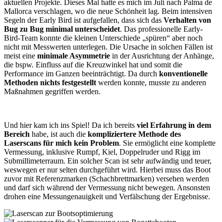
aktuellen Projekte. Dieses Mal hatte es mich im Juli nach Palma de
Mallorca verschlagen, wo die neue Schönheit lag. Beim intensiven
Segeln der Early Bird ist aufgefallen, dass sich das
Verhalten von
Bug zu Bug minimal unterscheidet
. Das professionelle Early-
Bird-Team konnte die kleinen Unterschiede „spüren“ aber noch
nicht mit Messwerten unterlegen. Die Ursache in solchen Fällen ist
meist eine
minimale Asymmetrie
in der Ausrichtung der Anhänge,
die bspw. Einfluss auf die Kreuzwinkel hat und somit die
Performance im Ganzen beeinträchtigt. Da durch
konventionelle
Methoden nichts festgestellt
werden konnte, musste zu anderen
Maßnahmen gegriffen werden.
Und hier kam ich ins Spiel! Da ich bereits
viel Erfahrung in dem
Bereich
habe, ist auch die
kompliziertere Methode des
Laserscans für mich kein Problem
. Sie ermöglicht eine komplette
Vermessung, inklusive Rumpf, Kiel, Doppelruder und Rigg im
Submillimeterraum. Ein solcher Scan ist sehr aufwändig und teuer,
weswegen er nur selten durchgeführt wird. Hierbei muss das Boot
zuvor mit Referenzmarken (Schachbrettmarken) versehen werden
und darf sich während der Vermessung nicht bewegen. Ansonsten
drohen eine Messungenauigkeit und Verfälschung der Ergebnisse.