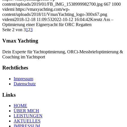
content/uploads/2019/01/FB_IMG_1538999982700.jpg
667
1000
videmi
https://vmaxyachting.com/wp-
content/uploads/2018/11/VmaxYachting_logo-300x67.png
videmi
2018-12-18 11:09:53
2022-10-12 16:04:42
Kreutz Ass –
Optimierung einer Eigneryacht für ORC Regatten
Seite 2 von 3
1
2
3
Vmax Yachting
Dein Experte für Yachtoptimierung, ORCi-Messbriefoptimierung &
Coaching im Yachtsport
Rechtliches
Impressum
Datenschutz
Links
HOME
ÜBER MICH
LEISTUNGEN
AKTUELLES
IMPRESSUM