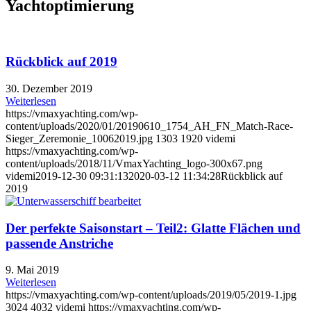
Yachtoptimierung
Rückblick auf 2019
30. Dezember 2019
Weiterlesen
https://vmaxyachting.com/wp-
content/uploads/2020/01/20190610_1754_AH_FN_Match-Race-
Sieger_Zeremonie_10062019.jpg
1303
1920
videmi
https://vmaxyachting.com/wp-
content/uploads/2018/11/VmaxYachting_logo-300x67.png
videmi
2019-12-30 09:31:13
2020-03-12 11:34:28
Rückblick auf
2019
Der perfekte Saisonstart – Teil2: Glatte Flächen und
passende Anstriche
9. Mai 2019
Weiterlesen
https://vmaxyachting.com/wp-content/uploads/2019/05/2019-1.jpg
3024
4032
videmi
https://vmaxyachting.com/wp-