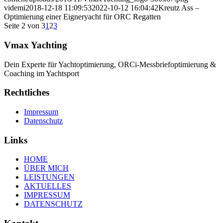
videmi
2018-12-18 11:09:53
2022-10-12 16:04:42
Kreutz Ass –
Optimierung einer Eigneryacht für ORC Regatten
Seite 2 von 3
1
2
3
Vmax Yachting
Dein Experte für Yachtoptimierung, ORCi-Messbriefoptimierung &
Coaching im Yachtsport
Rechtliches
Impressum
Datenschutz
Links
HOME
ÜBER MICH
LEISTUNGEN
AKTUELLES
IMPRESSUM
DATENSCHUTZ