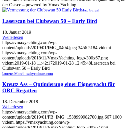
der Ostsee – powered by Vmax Yachting
Max Gurgel
Laserscan bei Clubswan 50 – Early Bird
18. Januar 2019
Weiterlesen
https://vmaxyachting.com/wp-
content/uploads/2019/01/IMG_0404.jpeg
3456
5184
videmi
https://vmaxyachting.com/wp-
content/uploads/2018/11/VmaxYachting_logo-300x67.png
videmi
2019-01-18 11:42:17
2019-01-28 12:45:48
Laserscan bei
Clubswan 50 – Early Bird
laurens Morel - saltycolours.com
Kreutz Ass – Optimierung einer Eigneryacht für
ORC Regatten
18. Dezember 2018
Weiterlesen
https://vmaxyachting.com/wp-
content/uploads/2019/01/FB_IMG_1538999982700.jpg
667
1000
videmi
https://vmaxyachting.com/wp-
content/uploads/2018/11/VmaxYachting_logo-300x67.png