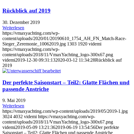
Rückblick auf 2019
30. Dezember 2019
Weiterlesen
https://vmaxyachting.com/wp-
content/uploads/2020/01/20190610_1754_AH_FN_Match-Race-
Sieger_Zeremonie_10062019.jpg
1303
1920
videmi
https://vmaxyachting.com/wp-
content/uploads/2018/11/VmaxYachting_logo-300x67.png
videmi
2019-12-30 09:31:13
2020-03-12 11:34:28
Rückblick auf
2019
Der perfekte Saisonstart – Teil2: Glatte Flächen und
passende Anstriche
9. Mai 2019
Weiterlesen
https://vmaxyachting.com/wp-content/uploads/2019/05/2019-1.jpg
3024
4032
videmi
https://vmaxyachting.com/wp-
content/uploads/2018/11/VmaxYachting_logo-300x67.png
videmi
2019-05-09 13:21:36
2019-06-19 13:54:56
Der perfekte
Saisonstart – Teil2: Glatte Flächen und passende Anstriche