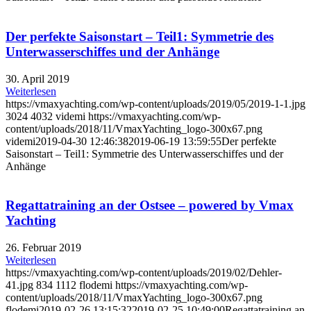
Der perfekte Saisonstart – Teil1: Symmetrie des
Unterwasserschiffes und der Anhänge
30. April 2019
Weiterlesen
https://vmaxyachting.com/wp-content/uploads/2019/05/2019-1-1.jpg
3024
4032
videmi
https://vmaxyachting.com/wp-
content/uploads/2018/11/VmaxYachting_logo-300x67.png
videmi
2019-04-30 12:46:38
2019-06-19 13:59:55
Der perfekte
Saisonstart – Teil1: Symmetrie des Unterwasserschiffes und der
Anhänge
Regattatraining an der Ostsee – powered by Vmax
Yachting
26. Februar 2019
Weiterlesen
https://vmaxyachting.com/wp-content/uploads/2019/02/Dehler-
41.jpg
834
1112
flodemi
https://vmaxyachting.com/wp-
content/uploads/2018/11/VmaxYachting_logo-300x67.png
flodemi
2019-02-26 13:15:32
2019-02-25 10:49:00
Regattatraining an